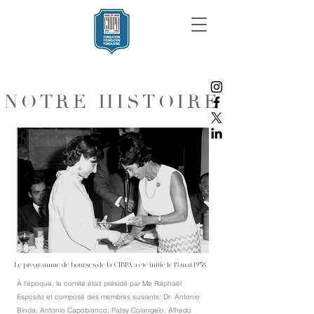
NOTRE HISTOIRE
Le programme de bourses de la CIBPA a été initié le 13 mai 1958.
À l'époque, le comité était présidé par Me Raphaël
Esposito et composé des membres suivants: Dr. Antonio
Binda, Antonio Capobianco, Patsy Colangelo, Alfredo