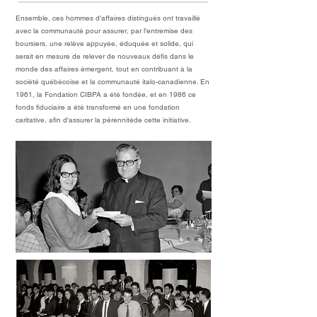
Ensemble, ces hommes d'affaires distingués ont travaillé
avec la communauté pour assurer, par l'entremise des
boursiers, une relève appuyée, éduquée et solide, qui
serait en mesure de relever de nouveaux défis dans le
monde des affaires émergent, tout en contribuant à la
société québécoise et la communauté italo-canadienne. En
1961, la Fondation CIBPA a été fondée, et en 1986 ce
fonds fiduciaire a été transformé en une fondation
caritative, afin d'assurer la pérennitéde cette initiative.