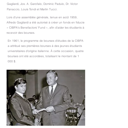
Gagliardi, Jos. A. Garofalo, Dominic Padulo, Dr. Victor
Panaccio, Louis Tondi et Martin Tucci.
Lors d'une assemblée générale, tenue en août 1959,
Alfredo Gagliardi a été autorisé à créer un fonds en fiducie
« CIBPA's Benefactors' Fund », afin d'aider les étudiants à
recevoir des bourses.
En 1961, le programme de bourses d'études de la CIBPA
a attribué ses premières bourses à des jeunes étudiants
universitaires d'origine italienne. À cette occasion, quatre
bourses ont été accordées, totalisant le montant de 1
000 $.