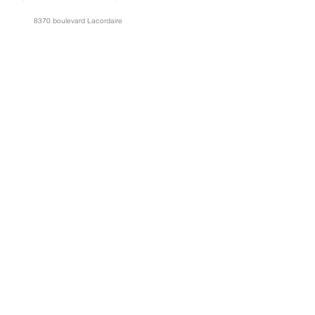
8370 boulevard Lacordaire
Montréal (Québec) H1R 3Y6
info@fondationcibpa.org
514.254.4929
LIENS RAPIDES
HISTOIRE
BÉNÉFICIAIRES PASSÉS
DONATEURS
CONSEIL D'ADMINISTRATION
CONTACT
INFOLETTRES
First name
*