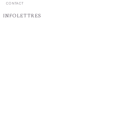
CONTACT
INFOLETTRES
First name
*
Last name
*
Courriel
*
S'abonner
Je souhaite m'inscrire à votre 
liste de diffusion.
© 2026 par Fondation CIBPA. Propulsé et sécurisé par
Wix