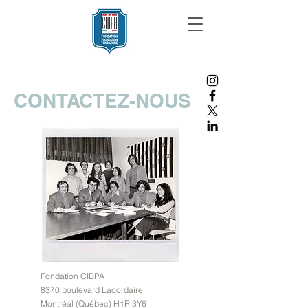
CONTACTEZ-NOUS
Fondation CIBPA
8370 boulevard Lacordaire
Montréal (Québec) H1R 3Y6